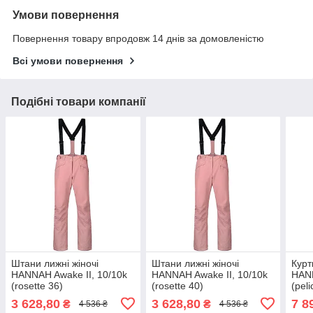
Умови повернення
Повернення товару впродовж 14 днів за домовленістю
Всі умови повернення
Подібні товари компанії
Штани лижні жіночі
Штани лижні жіночі
Курт
HANNAH Awake II, 10/10k
HANNAH Awake II, 10/10k
HAN
(rosette 36)
(rosette 40)
(peli
3 628,80
3 628,80
7 8
₴
₴
4 536 ₴
4 536 ₴