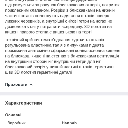
підтримується за рахунок блискавкових отворів, покритих
приклеєним клапаном. Розрізи з блискавками на нижній
частині штанів полегшують надягання штанів поверх
лижних черевиків, а внутрішні снігові гетри на ногах не
дозволяють снігу потрапити всередину. 3D логотип на
кишені правого стегна є вишенькою на торті.
технічний крій система з'єднання куртки та штанів
регульована еластична талія з липучками піднята
промежина анатомічно сформовані коліна основна кишеня
на блискавці кишені на стегнах з блискавками вентиляція
на внутрішній стороні ніг внутрішній гетри для ніг
блискавковий розріз у нижній частині штанів герметичні
шви 3D логотип герметичні деталі
Приховати
Характеристики
Основні
Виробник
Hannah