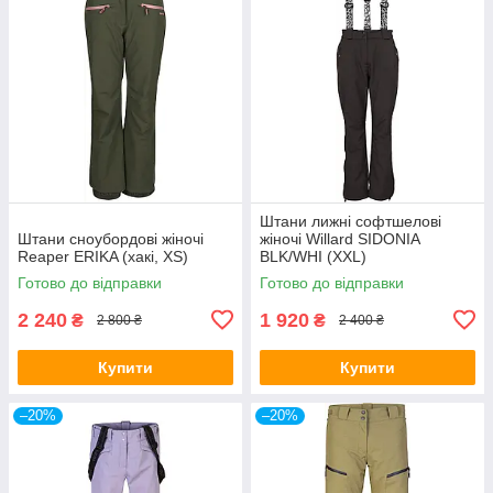
Штани лижні софтшелові
Штани сноубордові жіночі
жіночі Willard SIDONIA
Reaper ERIKA (хакі, XS)
BLK/WHI (XXL)
Готово до відправки
Готово до відправки
2 240
1 920
₴
₴
2 800 ₴
2 400 ₴
Купити
Купити
–20%
–20%