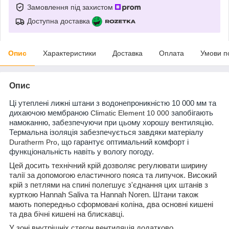
Замовлення під захистом
Доступна доставка
Опис
Характеристики
Доставка
Оплата
Умови п
Опис
Ці утеплені лижні штани з водонепроникністю 10 000 мм та
дихаючою мембраною
Climatic Element 10 000
запобігають
намоканню, забезпечуючи при цьому хорошу вентиляцію.
Термальна ізоляція забезпечується завдяки матеріалу
Duratherm Pro
, що гарантує оптимальний комфорт і
функціональність навіть у вологу погоду.
Цей досить технічний крій дозволяє регулювати ширину
талії за допомогою еластичного пояса та липучок. Високий
крій з петлями на спині полегшує з'єднання цих штанів з
курткою Hannah Saliva та Hannah Noren. Штани також
мають попередньо сформовані коліна, два основні кишені
та два бічні кишені на блискавці.
У зоні внутрішніх стегон вентиляція додатково