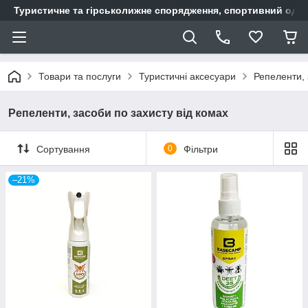
Туристичне та гірськолижне спорядження, спортивний одяг,
Товари та послуги
Туристичні аксесуари
Репеленти, 
Репеленти, засоби по захисту від комах
Сортування
0
Фільтри
–21%