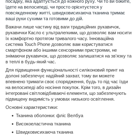
посадку, яка адаптується до кожного руху. Чи то ви біжите,
їдете на велосипеді, чи просто орієнтуєтеся у
повсякденному житті, швидковисихаюча тканина тримає
ваші руки сухими та готовими до дій.
Важачи лише частину від ваги традиційних рукавичок,
рукавички Касло є ультралегкими, що дозволяє вам носити
їх комфортно протягом тривалого часу. Інноваційна
система Touch Phone дозволяє вам користуватися
смартфоном або іншими сенсорними пристроями, не
знімаючи рукавичок, що дозволяє залишатися на зв'язку та
в теплі в будь-який час.
Для підвищення функціональності силіконовий принт на
долоні забезпечує надійний захват, тому ви можете
впевнено тримати своє спорядження, будь то під час їзди
на велосипеді або носіння покупок. Крім того, в дизайн
інтегровані світловідбиваючі елементи, що забезпечують
підвищену видимість у умовах низького освітлення.
Основні характеристики:
Тканина оболонки: фліс Велбуа
Високоеластична тканина
Швидковисихаюча тканина