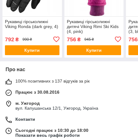
Рукавиці гірськолижні
Рукавиці гірськолижні
Рука
Viking Ronda (dark grey, 4)
дитячі Viking Rimi Ski Kids
дитя
(4, pink)
(3, b
792
756
756
₴
₴
990 ₴
945 ₴
Купити
Купити
Про нас
100% позитивних з 137 відгуків за рік
Працює з 30.08.2016
м. Ужгород
вул. Капушанська 12/1, Ужгород, Україна
Контакти
Сьогодні працює з 10:30 до 18:00
Показати весь графік роботи