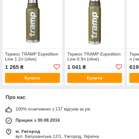
Термос TRAMP Expedition
Термос TRAMP Expedition
Терм
Line 1.2л (olive)
Line 0.9л (olive)
л (ч
1 265
1 041
619
₴
₴
Купити
Купити
Про нас
100% позитивних з 137 відгуків за рік
Працює з 30.08.2016
м. Ужгород
вул. Капушанська 12/1, Ужгород, Україна