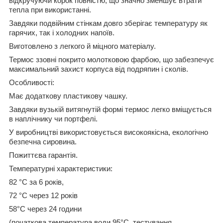
відкручуючи корок повністю, що значно зменшує втрати
тепла при використанні.
Завдяки подвійним стінкам довго зберігає температуру як
гарячих, так і холодних напоїв.
Виготовлено з легкого й міцного матеріалу.
Термос ззовні покрито молотковою фарбою, що забезпечує
максимальний захист корпуса від подряпин і сколів.
Особливості:
Має додаткову пластикову чашку.
Завдяки вузькій витягнутій формі термос легко вміщується
в наплічнику чи портфелі.
У виробництві використовується високоякісна, екологічно
безпечна сировина.
Пожиттєва гарантія.
Температурні характеристики:
82 °C за 6 років,
72 °C через 12 років
58°С через 24 години
(початкова температура води 95°C, тестування