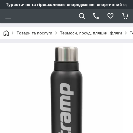
Туристичне та гірськолижне спорядження, спортивний одяг,
Товари та послуги
Термоси, посуд, пляшки, фляги
Т