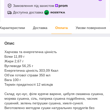
Замовлення під захистом
Доступна доставка
Характеристики
Доставка
Оплата
Умови повернення
Опис
Харчова та енергетична цінність
Білки 11,89 г
Жири 2,67 г
Вуглеводи 56,25 г
Енергетична цінність 303,09 Ккал
Об'єм готової страви 350 мл
Вага 100 г
Термін придатності 12 місяців
Склад: кус-кус, філе куряче варене, цибуля смажена сушена,
морква сушена, сіль, паприка сушена подрібнена, часник
сушений, зелень петрушки сушена, хмелі-сунелі.
Виготовлено методом сушки натуральних продуктів без