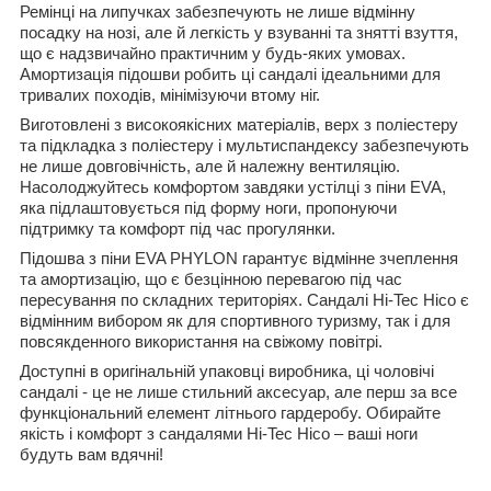
Ремінці на липучках забезпечують не лише відмінну
посадку на нозі, але й легкість у взуванні та знятті взуття,
що є надзвичайно практичним у будь-яких умовах.
Амортизація підошви робить ці сандалі ідеальними для
тривалих походів, мінімізуючи втому ніг.
Виготовлені з високоякісних матеріалів, верх з поліестеру
та підкладка з поліестеру і мультиспандексу забезпечують
не лише довговічність, але й належну вентиляцію.
Насолоджуйтесь комфортом завдяки устілці з піни EVA,
яка підлаштовується під форму ноги, пропонуючи
підтримку та комфорт під час прогулянки.
Підошва з піни EVA PHYLON гарантує відмінне зчеплення
та амортизацію, що є безцінною перевагою під час
пересування по складних територіях. Сандалі Hi-Tec Hico є
відмінним вибором як для спортивного туризму, так і для
повсякденного використання на свіжому повітрі.
Доступні в оригінальній упаковці виробника, ці чоловічі
сандалі - це не лише стильний аксесуар, але перш за все
функціональний елемент літнього гардеробу. Обирайте
якість і комфорт з сандалями Hi-Tec Hico – ваші ноги
будуть вам вдячні!