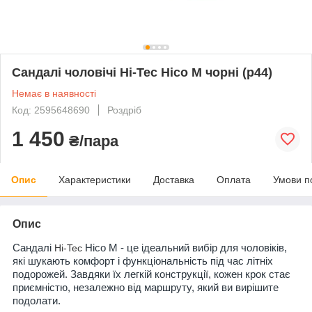
Сандалі чоловічі Hi-Tec Hico M чорні (р44)
Немає в наявності
Код: 2595648690
Роздріб
1 450
₴/пара
Опис
Характеристики
Доставка
Оплата
Умови п
Опис
Сандалі
Hi-Tec
Hico M - це ідеальний вибір для чоловіків,
які шукають комфорт і функціональність під час літніх
подорожей. Завдяки їх легкій конструкції, кожен крок стає
приємністю, незалежно від маршруту, який ви вирішите
подолати.