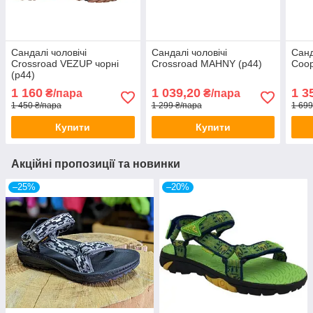
Сандалі чоловічі
Сандалі чоловічі
Санд
Crossroad VEZUP чорні
Crossroad MAHNY (р44)
Coop
(р44)
1 160
1 039,20
1 3
₴/пара
₴/пара
1 450 ₴/пара
1 299 ₴/пара
1 699
Купити
Купити
Акційні пропозиції та новинки
–25%
–20%