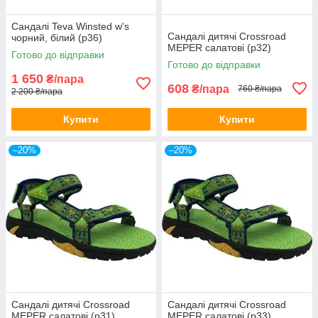
Сандалі Teva Winsted w's
Сандалі дитячі Crossroad
чорний, білий (р36)
MEPER салатові (р32)
Готово до відправки
Готово до відправки
1 650
₴/пара
608
₴/пара
760 ₴/пара
2 200 ₴/пара
Купити
Купити
–20%
–20%
Сандалі дитячі Crossroad
Сандалі дитячі Crossroad
MEPER салатові (р31)
MEPER салатові (р33)