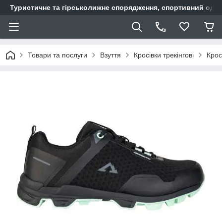
Туристичне та гірськолижне спорядження, спортивний одяг,
Товари та послуги
Взуття
Кросівки трекінгові
Крос