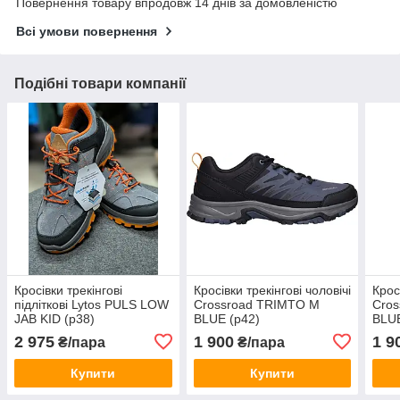
Повернення товару впродовж 14 днів за домовленістю
Всі умови повернення
Подібні товари компанії
Кросівки трекінгові
Кросівки трекінгові чоловічі
Крос
підліткові Lytos PULS LOW
Crossroad TRIMTO M
Cro
JAB KID (р38)
BLUE (р42)
BLUE
2 975
1 900
1 9
₴/пара
₴/пара
Купити
Купити