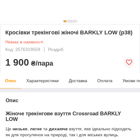
Кросівки трекінгові жіночі BARKLY LOW (р38)
Немає в наявності
Код: 2576319559
Роздріб
1 900
₴/пара
Опис
Характеристики
Доставка
Оплата
Умови п
Опис
Жіноче трекінгове взуття Crossroad BARKLY
LOW
Це
низьке
,
легке
та
дихаюче
взуття, яке ідеально підходить
як для прогулянок на природі, так і для міських вулиць.