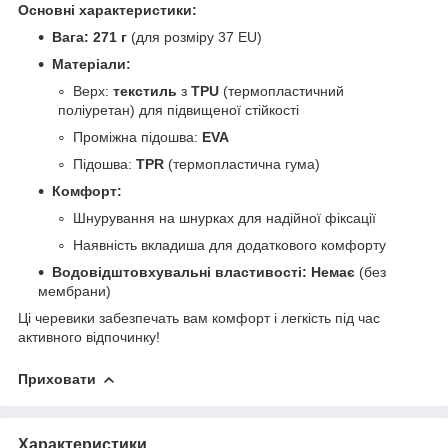
Основні характеристики:
Вага:
271 г
(для розміру 37 EU)
Матеріали:
Верх:
текстиль
з
TPU
(термопластичний
поліуретан) для підвищеної стійкості
Проміжна підошва:
EVA
Підошва:
TPR
(термопластична гума)
Комфорт:
Шнурування на шнурках для надійної фіксації
Наявність вкладиша для додаткового комфорту
Водовідштовхувальні властивості:
Немає
(без
мембрани)
Ці черевики забезпечать вам комфорт і легкість під час
активного відпочинку!
Приховати
Характеристики