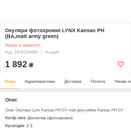
Окуляри фотохромні LYNX Kansas PH
(BA,matt army green)
Немає в наявності
Код: 2576318456
Роздріб
1 892
₴
Опис
Характеристики
Доставка
Оплата
Умови п
Опис
Опис Окуляри Lynx Kansas PH GY matt grey-yellow Kansas PH GY
Колір лінз:
фіолетові (фотохромні)
Категорія:
2-3