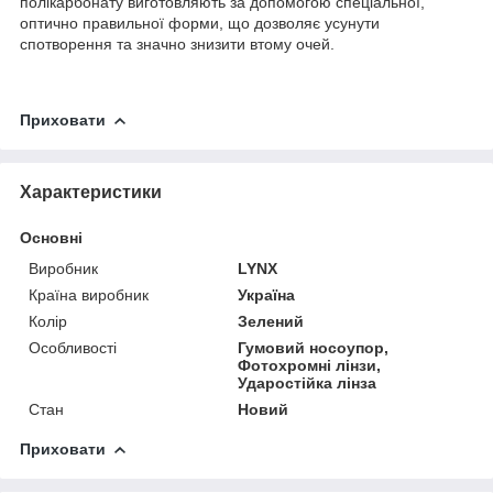
полікарбонату виготовляють за допомогою спеціальної,
оптично правильної форми, що дозволяє усунути
спотворення та значно знизити втому очей.
Приховати
Характеристики
Основні
Виробник
LYNX
Країна виробник
Україна
Колір
Зелений
Особливості
Гумовий носоупор,
Фотохромні лінзи,
Ударостійка лінза
Стан
Новий
Приховати