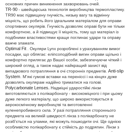
основних причин виникнення захворювань очей.
TR-90
- швейцарська технологія виробництва термопластику.
TR90 має підвищену гнучкість, низьку вагу та відмінну
міцність, що робить його ідеальним матеріалом для оправи
спортивних окулярів. Гнучкість дозволяє оправі бути не тільки
комфортною, а й підвищує її міцність, тому що матеріал із
подібними властивостями краще поглинає удари та оправу
важче зламати.
Optimal Fit
. Окуляри Lynx розроблені з урахуванням вимог
посадки, що облягає: еліпсоподібний вигин оправи щільно і
комфортно прилягає до Вашої особи, забезпечуючи чіткий і
широкий огляд, а також надає найкращий захист від
випадкового потрапляння в очі сторонніх предметів.
Anti-slip
System
. М'які гумові вставки на переніссі і на кінцях дуже
дозволять окулярам надійно триматися на голові.
Polycarbonate Lenses.
Надміцні ударостійкі лінзи
виготовляються з полікарбонату - високоміцного і при цьому
дуже легкого матеріалу, що широко використовується в
аерокосмічному виробництві та виготовленні
куленепробивного скла. У разі потрапляння стороннього
предмета на великій швидкості лінза з полікарбонату не
розіб'ється на уламки, які можуть пошкодити очі. Ще однією
особливістю полікарбонату є стійкість до подряпин. Лінзи з