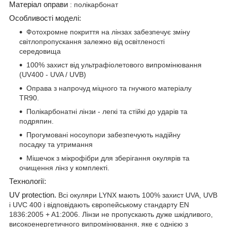
Матеріал оправи
: полікарбонат
Особливості моделі:
Фотохромне покриття на лінзах забезпечує зміну
світлопропускання залежно від освітленості
середовища
100% захист від ультрафіолетового випромінювання
(UV400 - UVA / UVB)
Оправа з напрочуд міцного та гнучкого матеріалу
TR90.
Полікарбонатні лінзи - легкі та стійкі до ударів та
подряпин.
Прогумовані носоупори забезпечують надійну
посадку та утримання
Мішечок з мікрофібри для зберігання окулярів та
очищення лінз у комплекті.
Технології:
UV protection.
Всі окуляри LYNX мають 100% захист UVA, UVB
і UVC 400 і відповідають європейському стандарту EN
1836:2005 + A1:2006. Лінзи не пропускають дуже шкідливого,
високоенергетичного випромінювання, яке є однією з