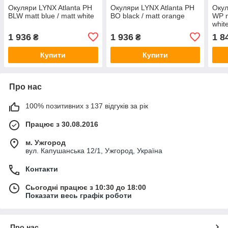
Окуляри LYNX Atlanta PH
Окуляри LYNX Atlanta PH
Окул
BLW matt blue / matt white
BO black / matt orange
WP m
whit
1 936
1 936
1 8
₴
₴
Купити
Купити
Про нас
100% позитивних з 137 відгуків за рік
Працює з 30.08.2016
м. Ужгород
вул. Капушанська 12/1, Ужгород, Україна
Контакти
Сьогодні працює з 10:30 до 18:00
Показати весь графік роботи
Про нас