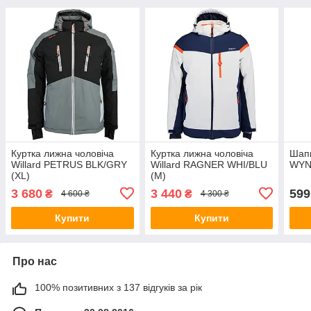
Куртка лижна чоловіча
Куртка лижна чоловіча
Шапк
Willard PETRUS BLK/GRY
Willard RAGNER WHI/BLU
WYNI
(XL)
(M)
3 680
3 440
599
₴
₴
4 600 ₴
4 300 ₴
Купити
Купити
Про нас
100% позитивних з 137 відгуків за рік