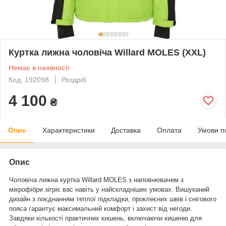
Куртка лижна чоловіча Willard MOLES (XXL)
Немає в наявності
Код: 192098
Роздріб
4 100
₴
Опис
Характеристики
Доставка
Оплата
Умови п
Опис
Чоловіча лижна куртка Willard MOLES з наповнювачем з
мікрофібри зігріє вас навіть у найскладніших умовах. Вишуканий
дизайн з поєднанням теплої підкладки, проклеєних швів і снігового
пояса гарантує максимальний комфорт і захист від негоди.
Завдяки кількості практичних кишень, включаючи кишеню для