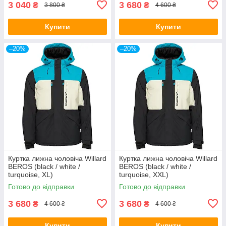
3 040
3 680
₴
₴
3 800 ₴
4 600 ₴
Купити
Купити
–20%
–20%
Куртка лижна чоловіча Willard
Куртка лижна чоловіча Willard
BEROS (black / white /
BEROS (black / white /
turquoise, XL)
turquoise, XXL)
Готово до відправки
Готово до відправки
3 680
3 680
₴
₴
4 600 ₴
4 600 ₴
Купити
Купити