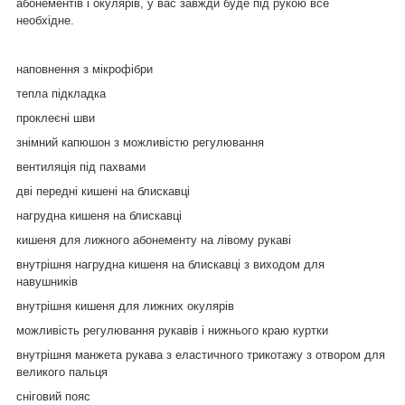
абонементів і окулярів, у вас завжди буде під рукою все
необхідне.
наповнення з мікрофібри
тепла підкладка
проклеєні шви
знімний капюшон з можливістю регулювання
вентиляція під пахвами
дві передні кишені на блискавці
нагрудна кишеня на блискавці
кишеня для лижного абонементу на лівому рукаві
внутрішня нагрудна кишеня на блискавці з виходом для
навушників
внутрішня кишеня для лижних окулярів
можливість регулювання рукавів і нижнього краю куртки
внутрішня манжета рукава з еластичного трикотажу з отвором для
великого пальця
сніговий пояс