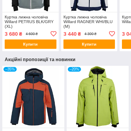
Куртка лижна чоловіча
Куртка лижна чоловіча
Курт
Willard PETRUS BLK/GRY
Willard RAGNER WHI/BLU
Will
(XL)
(M)
3 680
3 440
3 0
₴
₴
4 600 ₴
4 300 ₴
Купити
Купити
Акційні пропозиції та новинки
–35%
–20%