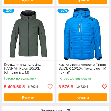
–20%
–20%
Куртка лижна чоловіча
Куртка лижна чоловіча Trimm
HANNAH Falon 10/10k
SLIDER 10/10k (royal blue - M
(climbing ivy, M)
- синій)
Готово до відправки
Готово до відправки
5 409,60
8 576
₴
₴
6 762 ₴
10 720 ₴
Купити
Купити
Показати ще