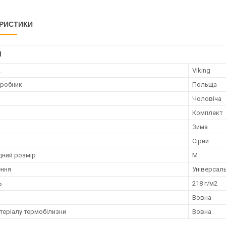
РИСТИКИ
І
к
Viking
иробник
Польща
Чоловіча
Комплект
Зима
Сірий
ний розмір
M
ення
Універсал
ь
218 г/м2
Вовна
теріалу термобілизни
Вовна