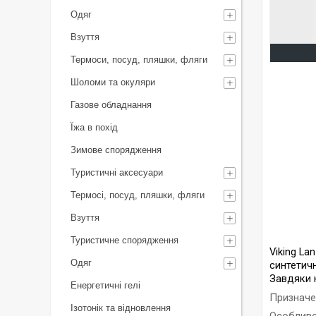
Одяг
Взуття
Термоси, посуд, пляшки, фляги
Шоломи та окуляри
Газове обладнання
Їжа в похід
Зимове спорядження
Туристичні аксесуари
Термосі, посуд, пляшки, фляги
Взуття
Туристичне спорядження
Viking La
Одяг
синтетичн
Завдяки н
Енергетичні гелі
Призначен
Ізотонік та відновлення