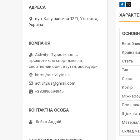
ХАРАКТЕ
вул. Капушанська 12/1, Ужгород,
Україна
ОСНОВН
Виробни
Країна в
Activity - Туристичне та
гірськолижне спорядження,
Стать
спортивний одяг, взуття, аксесуари
Тип
https://activity.in.ua
Сезон
activity.ua@gmail.com
Колір
+380996694945
Міжнарод
Признач
Щільніст
Шейко Андрій
Матеріал
Склад ма