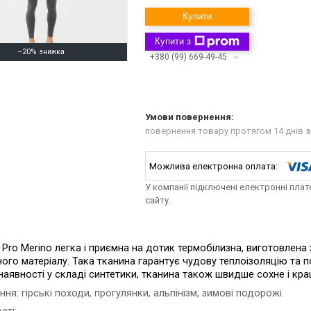
Купити
Купити з
–20%
+380 (99) 669-49-45
повернення товару протягом 14 днів
з
У компанії підключені електронні пла
сайту.
n Pro Merino легка і приємна на дотик термобілизна, виготовлена 
ого матеріалу. Така тканина гарантує чудову теплоізоляцію та 
аявності у складі синтетики, тканина також швидше сохне і кра
ня: гірські походи, прогулянки, альпінізм, зимові подорожі.