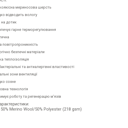
сті:
коякісна мериносова шерсть
ко відводить вологу
а на дотик
зпечує гарне терморегулювання
тична
а повітропроникність
огічно безпечні матеріали
ка теплоізоляція
бактеріальні та антиалергенні властивості
альні зони вентиляції
ко сохне
овна технологія
римує роботу та регенерацію м'язів
характеристики:
 50% Merino Wool/50% Polyester (218 gsm)