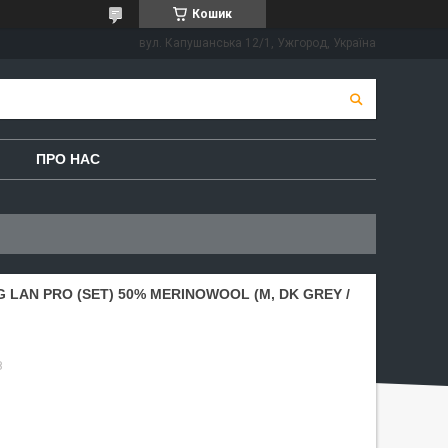
Кошик
вул. Капушанська 12/1, Ужгород, Україна
ПРО НАС
 LAN PRO (SET) 50% MERINOWOOL (M, DK GREY /
8