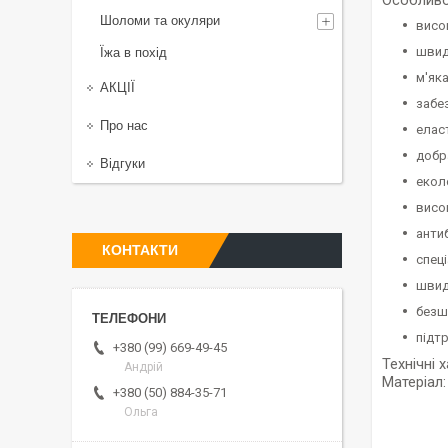
Особливо
Шоломи та окуляри
висо
швид
Їжа в похід
м'як
АКЦІЇ
забе
Про нас
елас
добр
Відгуки
екол
висо
анти
КОНТАКТИ
спеці
швид
безш
підт
+380 (99) 669-49-45
Технічні 
Андрій
Матеріал:
+380 (50) 884-35-71
Ольга