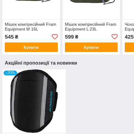
Мішок компресійний Fram
Мішок компресійний Fram
Чохо
Equipment M 16L
Equipment L 23L
Equi
545
599
425
₴
₴
Купити
Купити
Акційні пропозиції та новинки
–70%