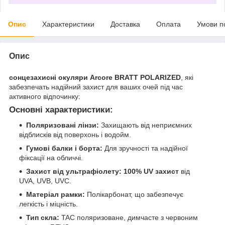
Опис
Характеристики
Доставка
Оплата
Умови п
Опис
сонцезахисні окуляри Arcore BRATT POLARIZED
, які
забезпечать надійний захист для ваших очей під час
активного відпочинку:
Основні характеристики:
Поляризовані лінзи:
Захищають від неприємних
відблисків від поверхонь і водойм.
Гумові балки і борта:
Для зручності та надійної
фіксації на обличчі.
Захист від ультрафіолету:
100% UV захист
від
UVA, UVB, UVC.
Матеріал рамки:
Полікарбонат, що забезпечує
легкість і міцність.
Тип скла:
TAC поляризоване, димчасте з червоним