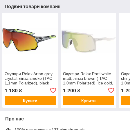
Подібні товари компанії
Окуляри Relax Artan grey
Окуляри Relax Prati white
Окул
crystal, лінза smoke (TAC
matt, лінза brown ( TAC
shin
1,1mm Polarized), black
1,0mm Polarized), ice gold,
1,0m
red revo , кат. 3 (м'який
кат. 3 (м'який чохол з лого
revo
1 180
1 200
1 2
₴
₴
чохол з лого Relax)
Relax)
лого
Купити
Купити
Про нас
100% позитивних з 137 відгуків за рік