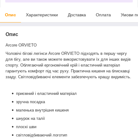
Опис
Характеристики
Доставка
Оплата
Умови п
Опис
Arcore ORVIETO
Чоловічі бігові легінси Arcore ORVIETO підходять в першу чергу
для бігу, але ви також можете використовувати їх для інших видів
спорту. Облягаючий ергономічний крій і еластичний матеріал
гарантують комфорт під час руху. Практична кишеня на блискавці
ззаду. Світловідбиваючі елементи забезпечують кращу видимість.
приємний і еластичний матеріал
зручна посадка
маленька внутрішня кишеня
шнурок на талії
плоскі шви
світловідбиваючий логотип