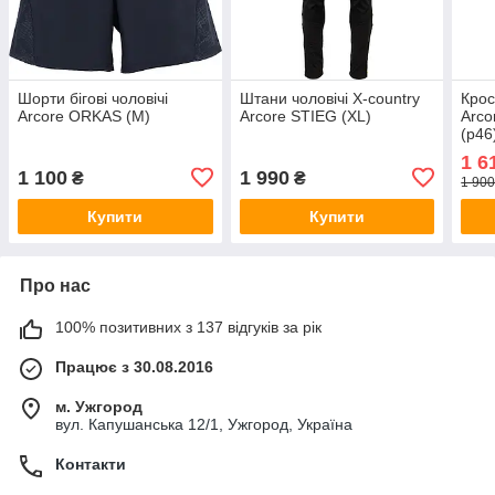
Шорти бігові чоловічі
Штани чоловічі X-country
Крос
Arcore ORKAS (M)
Arcore STIEG (XL)
Arco
(р46
1 6
1 100
1 990
₴
₴
1 900
Купити
Купити
Про нас
100% позитивних з 137 відгуків за рік
Працює з 30.08.2016
м. Ужгород
вул. Капушанська 12/1, Ужгород, Україна
Контакти