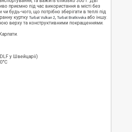
нспортування, та важить близько 300 г. Дві
иво приємно під час використання в місті без
чи будь-чого, що потрібно зберігати в теплі під
бранну куртку
,
або іншу.
Turbat Vulkan 2
Turbat Bratkivska
ною верху та конструктивними покращеннями.
Карпати.
IDLF у Швейцарії)
10°C