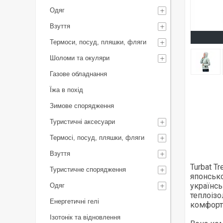
Одяг
Взуття
Термоси, посуд, пляшки, фляги
Шоломи та окуляри
Газове обладнання
Їжа в похід
Зимове спорядження
Туристичні аксесуари
Термосі, посуд, пляшки, фляги
Взуття
Turbat T
Туристичне спорядження
японськ
українс
Одяг
теплоізо
Енергетичні гелі
комфортн
Ізотонік та відновлення