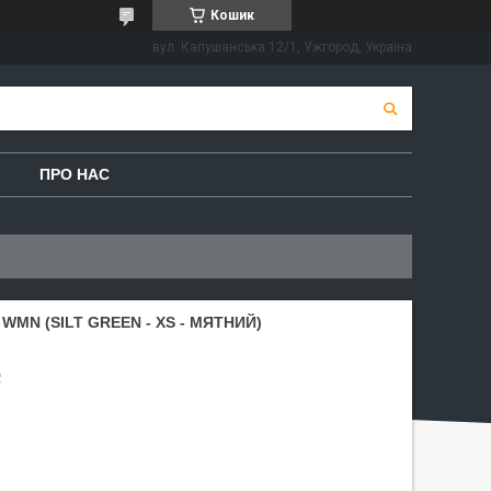
Кошик
вул. Капушанська 12/1, Ужгород, Україна
ПРО НАС
MN (SILT GREEN - XS - МЯТНИЙ)
2