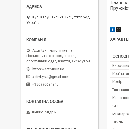
Температ
Пружніст
вул. Капушанська 12/1, Ужгород,
Україна
ХАРАКТЕ
Activity - Туристичне та
гірськолижне спорядження,
ОСНОВН
спортивний одяг, взуття, аксесуари
Виробни
https://activity.in.ua
Країна в
activity.ua@gmail.com
Колір
+380996694945
Тип ткан
Капюшо
Стан
Шейко Андрій
Міжнарод
Стиль