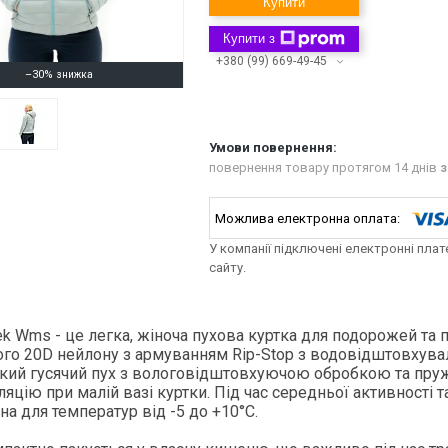
Купити
Купити з
+380 (99) 669-49-45
–30%
повернення товару протягом 14 днів
з
У компанії підключені електронні пла
сайту.
rek Wms
- це легка, жіноча пухова куртка для подорожей та п
ого 20D нейлону з армуванням Rip-Stop з водовідштовху
ький гусячий пух з вологовідштовхуючою обробкою та пр
ляцію при малій вазі куртки. Під час середньої активності та
а для температур від -5 до +10°C.