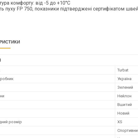
ура комфорту: від -5 до +10°C
ь пуху FP 750, показники підтверджені сертифікатом швей
РИСТИКИ
І
к
Turbat
иробник
Україна
Зелений
ини
Нейлон
н
Вшитий
Новий
ний розмір
XS
Спортивни