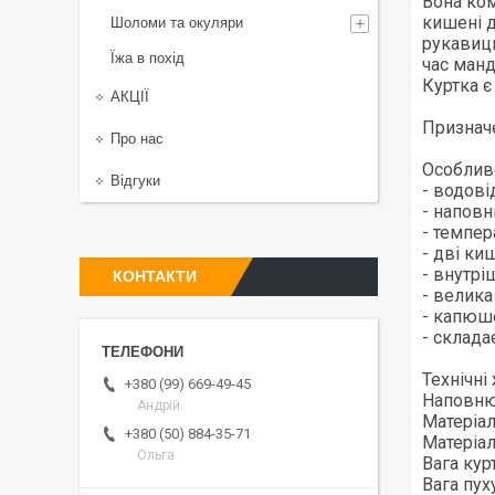
Вона ком
кишені д
Шоломи та окуляри
рукавиць
Їжа в похід
час манд
Куртка є
АКЦІЇ
Признач
Про нас
Особливо
Відгуки
- водов
- наповн
- темпер
- дві ки
- внутрі
КОНТАКТИ
- велика
- капюшо
- склада
Технічні
+380 (99) 669-49-45
Наповню
Андрій
Матеріа
+380 (50) 884-35-71
Матеріал
Ольга
Вага курт
Вага пуху