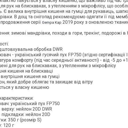
пактно пакується у власну кишеню, що важливо під час тра
ля рук на блискавках, з утепленням з мікрофлісу, що особл
. Є велика внутрішня кишеня на гумці для рукавиць, шапки 
рівки. В дощ та снігопад рекомендуємо одягати її під мем
 продовження серії
2019 року з оновленою ткани
Gempa Kap
ення:
зимові мандрівки, походи в гори, трекінг, подорожі в 
сті:
ідштовхувальна обробка DWR
ювач - український гусячий пух FP750 (згідно сертифікації 
атура комфорту (під час середньої активності) - від -5 до +
шені для рук на блискавках, з утепленням з мікрофлісу
шня кишеня на блискавці
 внутрішня кишеня на гумці
н, який добре облягає та захищає від вітру
ється у власну кишеню
 характеристики:
вач: український пух FP750
л верху: нейлон 20D DWR
 підкладки: нейлон 20D
ки: 350 г (розмір S)
: 120 г