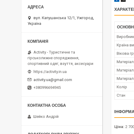
ХАРАКТЕ
вул. Капушанська 12/1, Ужгород,
Україна
ОСНОВН
Виробни
Країна в
Activity - Туристичне та
Вікова гр
гірськолижне спорядження,
Матеріал
спортивний одяг, взуття, аксесуари
Матеріал
https://activity.in.ua
Матеріал
activity.ua@gmail.com
Колір
+380996694945
Стан
ІНФОРМА
Шейко Андрій
Ціна:
2 700