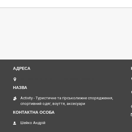
вул. Капушанська 12/1, Ужгород, Україна
Activity - Туристичне та гірськолижне спорядження,
спортивний одяг, взуття, аксесуари
Шейко Андрій