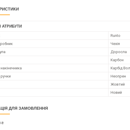
РИСТИКИ
І АТРИБУТИ
к
Runto
иробник
Чехія
упа
Доросла
Карбон
 накінечника
Карбід Во
 ручки
Неопрен
Жовтий
Новий
ЦІЯ ДЛЯ ЗАМОВЛЕННЯ
 ₴