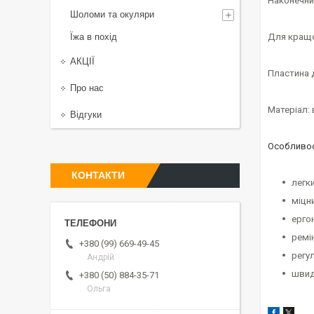
Наконечни
Шоломи та окуляри
Їжа в похід
Для кращо
АКЦІЇ
Пластина д
Про нас
Матеріал: 
Відгуки
Особливос
КОНТАКТИ
легк
міцн
ерго
ремі
+380 (99) 669-49-45
регу
Андрій
швид
+380 (50) 884-35-71
Ольга