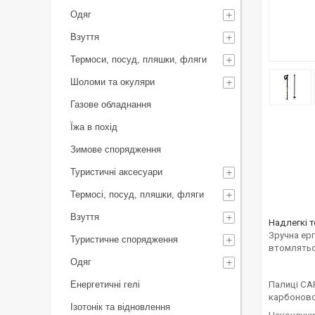
Одяг
Взуття
Термоси, посуд, пляшки, фляги
Шоломи та окуляри
Газове обладнання
Їжа в похід
Зимове спорядження
Туристичні аксесуари
Термосі, посуд, пляшки, фляги
Взуття
Надлегкі т
Зручна ерг
Туристичне спорядження
втомляться
Одяг
Енергетичні гелі
Палиці CAR
карбоновог
Ізотонік та відновлення