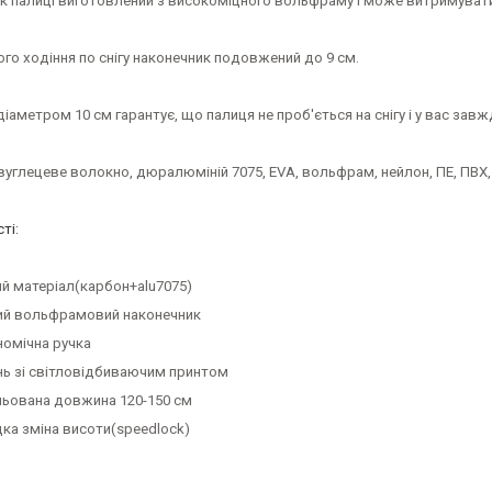
к палиці виготовлений з високоміцного вольфраму і може витримувати
го ходіння по снігу наконечник подовжений до 9 см.
іаметром 10 см гарантує, що палиця не проб'ється на снігу і у вас завж
вуглецеве волокно, дюралюміній 7075, EVA, вольфрам, нейлон, ПЕ, ПВХ,
ті:
ий матеріал(карбон+alu7075)
ий вольфрамовий наконечник
номічна ручка
нь зі світловідбиваючим принтом
льована довжина 120-150 см
ка зміна висоти(speedlock)