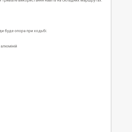
 тривале використання навіть на складних маршрутах.
ди буде опора при ходьбі.
 алюміній