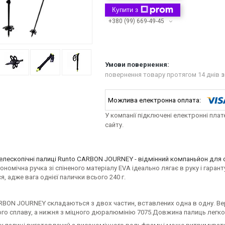
Купити з
+380 (99) 669-49-45
повернення товару протягом 14 днів
з
У компанії підключені електронні пла
сайту.
елескопічні палиці Runto CARBON JOURNEY - відмінний компаньйон для ск
ономічна ручка зі спіненого матеріалу EVA ідеально лягає в руку і гаран
, адже вага однієї палички всього 240 г.
BON JOURNEY складаються з двох частин, вставлених одна в одну. Верх
о сплаву, а нижня з міцного дюралюмінію 7075.Довжина палиць легко ре