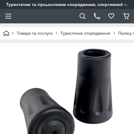
Туристичне та гірськолижне спорядження, спортивний одяг,
Товари та послуги
Туристичне спорядження
Палиці т