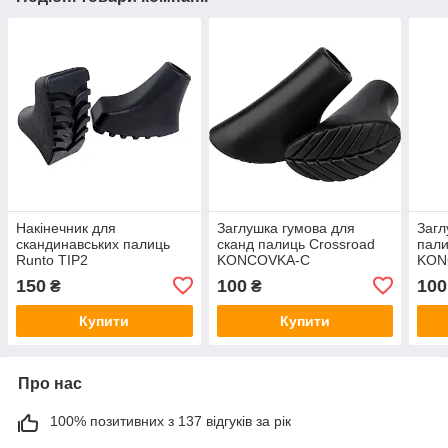
Накінечник для
Заглушка гумова для
Загл
скандинавських палиць
сканд палиць Crossroad
пали
Runto TIP2
KONCOVKA-C
KON
150
100
100
₴
₴
Купити
Купити
Про нас
100% позитивних з 137 відгуків за рік