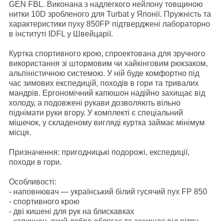
GEN FBL. Виконана з надлегкого нейлону товщиною
нитки 10D зробленого для
Turbat
у Японії. Пружність та
характеристики пуху 850FP підтверджені лабораторно
в інституті IDFL у Швейцарії.
Куртка спортивного крою, спроектована для зручного
використання зі штормовим чи хайкінговим рюкзаком,
альпіністичною системою. У ній буде комфортно під
час зимових експедицій, походів в гори та тривалих
мандрів. Ергономічний капюшон надійно захищає від
холоду, а подовжені рукави дозволяють вільно
піднімати руки вгору. У комплекті є спеціальний
мішечок, у складеному вигляді куртка займає мінімум
місця.
Призначення:
пригодницькі подорожі, експедиції,
походи в гори.
Особливості:
- наповнювач — український білий гусячий пух FP 850
- спортивного крою
- дві кишені для рук на блискавках