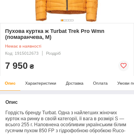
Пухова куртка ж Turbat Trek Pro Wmn
(помаранчева, M)
Немає в наявності
Код: 1915012673
Роздріб
7 950
₴
Опис
Характеристики
Доставка
Оплата
Умови п
Опис
Гордість бренду
Turbat
. Одна з найлегших жіночих
курток на ринку в своїй категорії, її вага в розмірі S —
всього 255 г. Наповнена особливим українським білим
гусячим пухом 850 FP з гідрофобною обробкою Ruco-