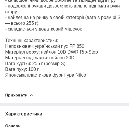
- капюшон, який добре облягає та захищає від вітру
- подовжені рукави дозволяють вільно піднімати руки
вгору
- найлегша на ринку в своїй категорії (вага в розмірі S
— всього 255 г)
- складається у додатковий мішечок
Технічні характеристики:
Наповнювач: український пух FP 850
Матеріал верху: нейлон 10D DWR Rip-Stop
Матеріал підкладки: нейлон 20D
Вага куртки: 255 г (розмір S)
Вага пуху: 100 г
Японська пластикова фурнітура Nifco
Приховати
Характеристики
Основні