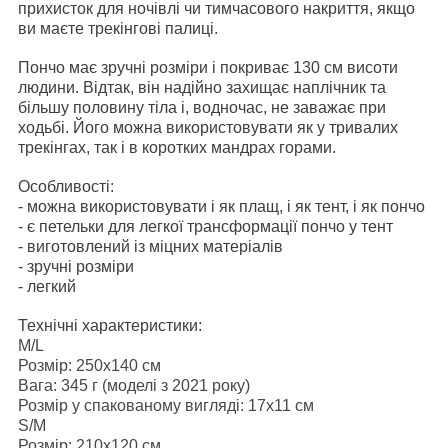
прихисток для ночівлі чи тимчасового накриття, якщо
ви маєте трекінгові палиці.
Пончо має зручні розміри і покриває 130 см висоти
людини. Відтак, він надійно захищає наплічник та
більшу половину тіла і, водночас, не заважає при
ходьбі. Його можна використовувати як у тривалих
трекінгах, так і в коротких мандрах горами.
Особливості
:
- можна використовувати і як плащ, і як тент, і як пончо
- є петельки для легкої трансформації пончо у тент
- виготовлений із міцних матеріалів
- зручні розміри
- легкий
Технічні характеристики:
M/L
Розмір: 250х140 см
Вага: 345 г (моделі з 2021 року)
Розмір у спакованому вигляді: 17х11 см
S/M
Розмір: 210х120 см