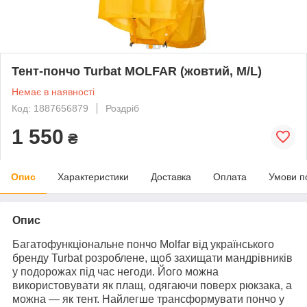
Тент-пончо Turbat MOLFAR (жовтий, M/L)
Немає в наявності
Код: 1887656879
Роздріб
1 550
₴
Опис
Характеристики
Доставка
Оплата
Умови п
Опис
Багатофункціональне пончо
Molfar
від українського
бренду
Turbat
розроблене, щоб захищати мандрівників
у подорожах під час негоди. Його можна
використовувати як плащ, одягаючи поверх рюкзака, а
можна — як тент. Найлегше трансформувати пончо у