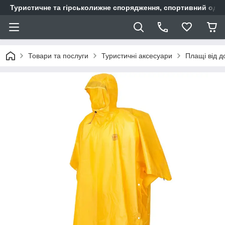
Туристичне та гірськолижне спорядження, спортивний одяг,
Товари та послуги
Туристичні аксесуари
Плащі від д