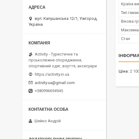
Країна в
Тип гама
вул. Капушанська 12/1, Ужгород,
Вікова гр
Україна
Максимал
Стан
Activity - Туристичне та
ІНФОРМА
гірськолижне спорядження,
спортивний одяг, взуття, аксесуари
Ціна:
2 100
https://activity.in.ua
activity.ua@gmail.com
+380996694945
Шейко Андрій