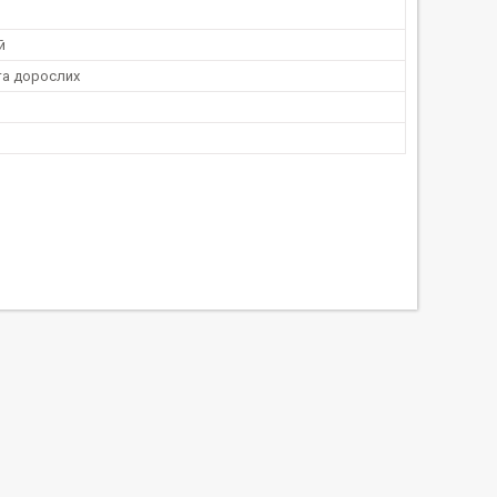
й
та дорослих