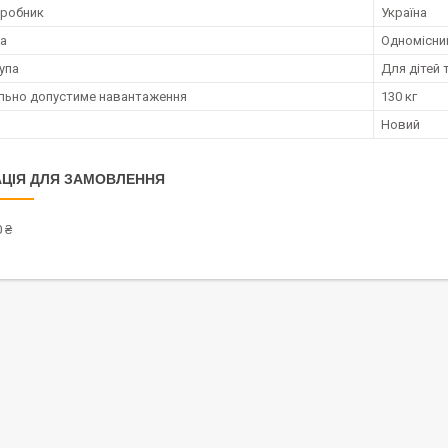
иробник
Україна
ка
Одномісни
упа
Для дітей 
ьно допустиме навантаження
130 кг
Новий
ЦІЯ ДЛЯ ЗАМОВЛЕННЯ
 ₴