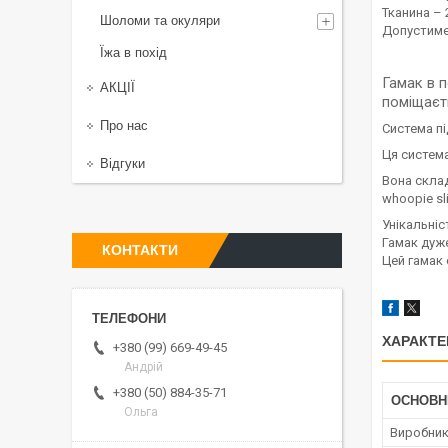
Тканина – 
Шоломи та окуляри
Допустиме
Їжа в похід
Гамак в п
АКЦІЇ
поміщаєт
Про нас
Система пі
Ця система
Відгуки
Вона склад
whoopie sl
Унікальніс
Гамак дуж
КОНТАКТИ
Цей гамак 
ХАРАКТЕ
+380 (99) 669-49-45
Андрій
+380 (50) 884-35-71
ОСНОВН
Ольга
Виробни