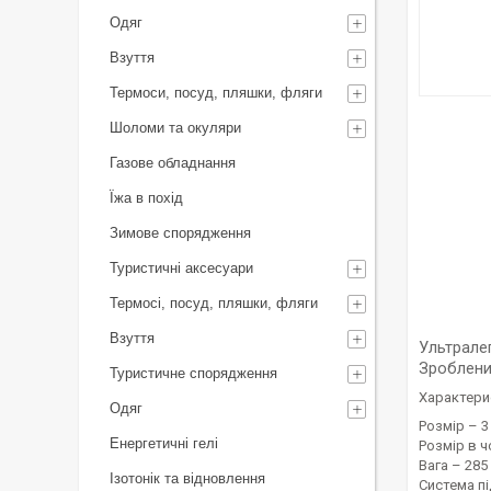
Одяг
Взуття
Термоси, посуд, пляшки, фляги
Шоломи та окуляри
Газове обладнання
Їжа в похід
Зимове спорядження
Туристичні аксесуари
Термосі, посуд, пляшки, фляги
Взуття
Ультралег
Зроблений
Туристичне спорядження
Характери
Одяг
Розмір – 3 
Енергетичні гелі
Розмір в чо
Вага – 285
Ізотонік та відновлення
Система пі