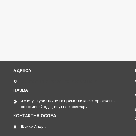
вул. Капушанська 12/1, Ужгород, Україна
Activity - Туристичне та гірськолижне спорядження,
спортивний одяг, взуття, аксесуари
Шейко Андрій