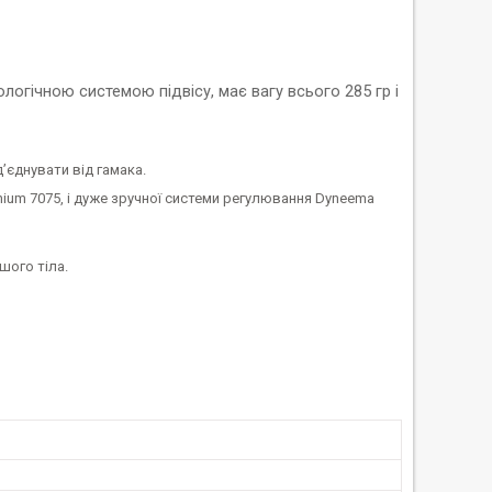
логічною системою підвісу, має вагу всього 285 гр і
д’єднувати від гамака.
inium 7075, і дуже зручної системи регулювання Dyneema
шого тіла.