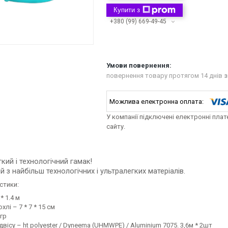
Купити з
+380 (99) 669-49-45
повернення товару протягом 14 днів
з
У компанії підключені електронні пла
сайту.
кий і технологічний гамак!
 з найбільш технологічних і ультралегких матеріалів.
стики:
* 1.4 м
хлі – 7 * 7 * 15 см
 гр
двісу – ht polyester / Dyneema (UHMWPE) / Aluminium 7075. 3,6м * 2шт