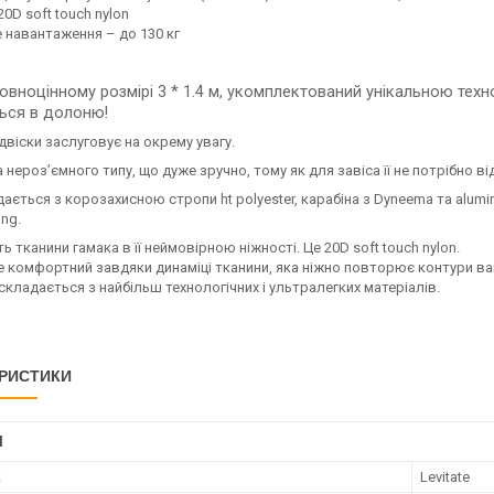
20D soft touch nylon
 навантаження – до 130 кг
овноцінному розмірі 3 * 1.4 м, укомплектований унікальною техно
ься в долоню!
двіски заслуговує на окрему увагу. ⠀
 нероз’ємного типу, що дуже зручно, тому як для завіса її не потрібно ві
ається з корозахисною стропи ht polyester, карабіна з Dyneema та alum
ing.
ть тканини гамака в її неймовірною ніжності. Це 20D soft touch nylon.
е комфортний завдяки динаміці тканини, яка ніжно повторює контури ва
складається з найбільш технологічних і ультралегких матеріалів.
РИСТИКИ
І
к
Levitate