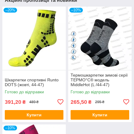
Акційні пропозиції та новинки
–20%
–10%
Термошкарпетки зимові серії
Шкарпетки спортивні Runto
ТЕРМО°С® модель
DOTS (жовті, 44-47)
MiddleHot (L /44-47)
Готово до відправки
Готово до відправки
391,20
265,50
₴
₴
489 ₴
295 ₴
Купити
Купити
–10%