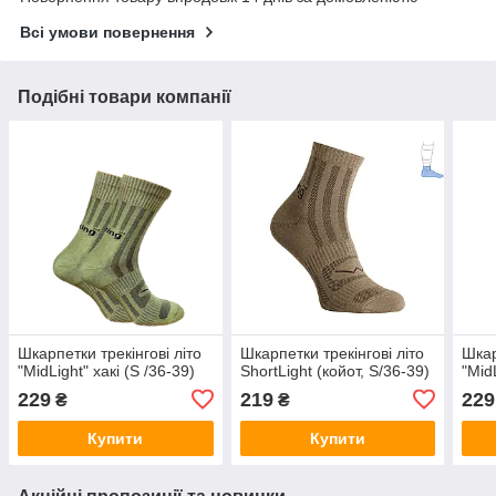
Всі умови повернення
Подібні товари компанії
Шкарпетки трекінгові літо
Шкарпетки трекінгові літо
Шкар
"MidLight" хакі (S /36-39)
ShortLight (койот, S/36-39)
"MidL
229
219
229
₴
₴
Купити
Купити