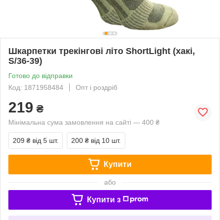
Шкарпетки трекінгові літо ShortLight (хакі,
S/36-39)
Готово до відправки
Код: 1871958484
Опт і роздріб
219
₴
Мінімальна сума замовлення на сайті — 400 ₴
209 ₴
від 5 шт.
200 ₴
від 10 шт.
Купити
або
Купити з