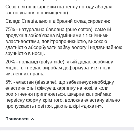
Сезон
: літні шкарпетки (на теплу погоду або для
застосування в приміщенні)
Склад
: Спеціально підібраний склад сировини:
75
% - натуральна бавовна (pure cotton), саме їй
продукція зобов'язана відмінними гігієнічними
властивостями, повітропроникністю, високою
здатністю абсорбувати зайву вологу і надзвичайною
зручністю в носці.
20
% - поліамід (polyamide), який додає особливу
міцність і не дає виробам деформуватися після
численних прань.
5
% - еластан (elastane), що забезпечує необхідну
еластичність і фіксує шкарпетку на нозі, а коли
розтягнення припиняється, шкарпетка приймає
первісну форму, крім того, волокна еластану вільно
пропускають повітря, дають шкірі «дихати».
Приховати