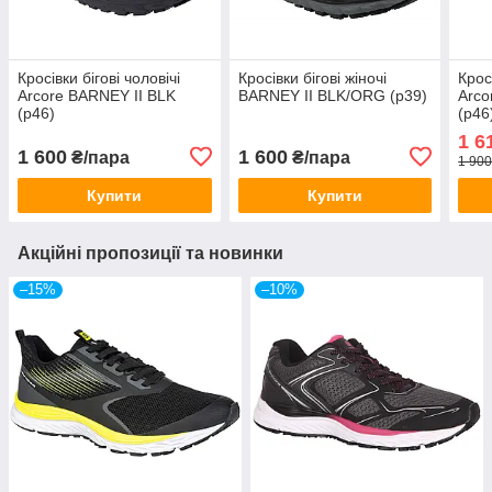
Кросівки бігові чоловічі
Кросівки бігові жіночі
Крос
Arcore BARNEY II BLK
BARNEY II BLK/ORG (р39)
Arco
(р46)
(р46
1 6
1 600
1 600
₴/пара
₴/пара
1 900
Купити
Купити
Акційні пропозиції та новинки
–15%
–10%