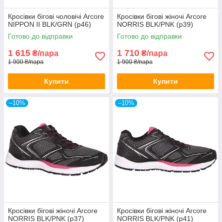
Кросівки бігові чоловічі Arcore
Кросівки бігові жіночі Arcore
NIPPON II BLK/GRN (р46)
NORRIS BLK/PNK (р39)
Готово до відправки
Готово до відправки
1 615
1 710
₴/пара
₴/пара
1 900 ₴/пара
1 900 ₴/пара
Купити
Купити
–10%
–10%
Кросівки бігові жіночі Arcore
Кросівки бігові жіночі Arcore
NORRIS BLK/PNK (р37)
NORRIS BLK/PNK (р41)