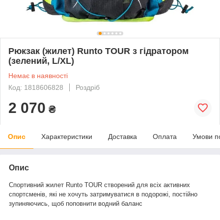
Рюкзак (жилет) Runto TOUR з гідратором
(зелений, L/XL)
Немає в наявності
Код: 1818606828
Роздріб
2 070
₴
Опис
Характеристики
Доставка
Оплата
Умови п
Опис
Спортивний жилет Runto TOUR створений для всіх активних
спортсменів, які не хочуть затримуватися в подорожі, постійно
зупиняючись, щоб поповнити водний баланс