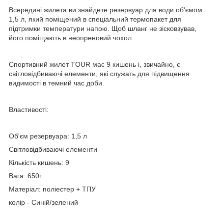
Всередині жилета ви знайдете резервуар для води об'ємом
1,5 л, який поміщений в спеціальний термопакет для
підтримки температури напою. Щоб шланг не зісковзував,
його поміщають в неопреновий чохол.
Спортивний жилет TOUR має 9 кишень і, звичайно, є
світловідбиваючі елементи, які служать для підвищення
видимості в темний час доби.
Властивості:
Об'єм резервуара: 1,5 л
Світловідбиваючі елементи
Кількість кишень: 9
Вага: 650г
Матеріал: поліестер + ТПУ
колір - Синій/зелений