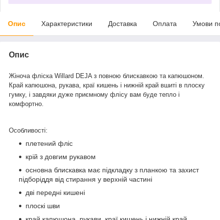
Опис
Характеристики
Доставка
Оплата
Умови п
Опис
Жіноча фліска Willard DEJA з повною блискавкою та капюшоном.
Край капюшона, рукава, краї кишень і нижній край вшиті в плоску
гумку, і завдяки дуже приємному флісу вам буде тепло і
комфортно.
Особливості
:
плетений фліс
крій з довгим рукавом
основна блискавка має підкладку з планкою та захист
підборіддя від стирання у верхній частині
дві передні кишені
плоскі шви
край капюшона, рукави, краї кишень і нижній край