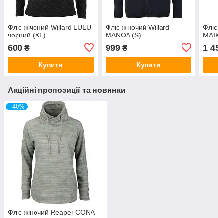
Фліс жічоний Willard LULU
Фліс жіночий Willard
Фліс
чорний (XL)
MANOA (S)
MAIK
600
999
1 4
₴
₴
Купити
Купити
Акційні пропозиції та новинки
–40%
Фліс жіночий Reaper CONA