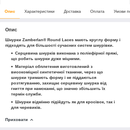
Опис
Характеристики
Доставка
Оплата
Умови п
Опис
Шнурки Zamberlan® Round Laces мають круглу форму і
підходять для більшості сучасних систем шнурівки.
Серцевина шнурків виконана з поліефірної пряжі,
що робить шнурки дуже міцними.
Матеріал обплетення виготовлений з
високоміцної синтетичної тканини, через що
шнурки тримають форму і не піддаються
розтягуванню, захищає серцевину шнурка від
гниття при намоканні, що значно збільшить їх
термін служби.
Шнурки відмінно підійдуть як для кросівок, так і
для черевиків.
Приховати