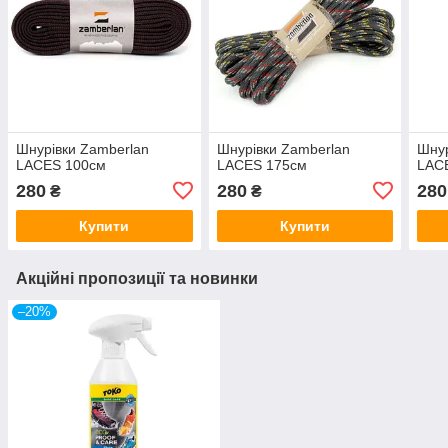
Шнурівки Zamberlan
Шнурівки Zamberlan
Шнур
LACES 100см
LACES 175см
LAC
280
280
280
₴
₴
Купити
Купити
Акційні пропозиції та новинки
–20%