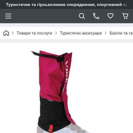
Туристичне та гірськолижне спорядження, спортивний одяг,
Товари та послуги
Туристичні аксесуари
Бахіли та г