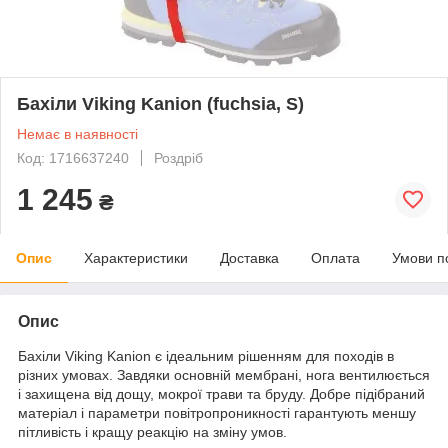
Бахіли Viking Kanion (fuchsia, S)
Немає в наявності
Код: 1716637240
Роздріб
1 245
₴
Опис
Характеристики
Доставка
Оплата
Умови п
Опис
Бахіли
Viking Kanion
є ідеальним рішенням для походів в
різних умовах. Завдяки основній мембрані, нога вентилюється
і захищена від дощу, мокрої трави та бруду. Добре підібраний
матеріал і параметри повітропроникності гарантують меншу
пітливість і кращу реакцію на зміну умов.