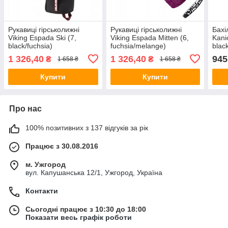
Рукавиці гірськолижні
Рукавиці гірськолижні
Бахі
Viking Espada Ski (7,
Viking Espada Mitten (6,
Kani
black/fuchsia)
fuchsia/melange)
blac
1 326,40
1 326,40
945
₴
₴
1 658 ₴
1 658 ₴
Купити
Купити
Про нас
100% позитивних з 137 відгуків за рік
Працює з 30.08.2016
м. Ужгород
вул. Капушанська 12/1, Ужгород, Україна
Контакти
Сьогодні працює з 10:30 до 18:00
Показати весь графік роботи