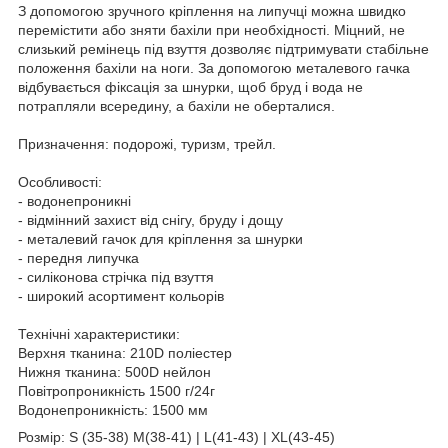
З допомогою зручного кріплення на липучці можна швидко
перемістити або зняти бахіли при необхідності. Міцний, не
слизький ремінець під взуття дозволяє підтримувати стабільне
положення бахіли на ноги. За допомогою металевого гачка
відбувається фіксація за шнурки, щоб бруд і вода не
потрапляли всередину, а бахіли не оберталися.
Призначення:
подорожі, туризм, трейл.
Особливості:
- водонепроникні
- відмінний захист від снігу, бруду і дощу
- металевий гачок для кріплення за шнурки
- передня липучка
- силіконова стрічка під взуття
- широкий асортимент кольорів
Технічні характеристики:
Верхня тканина: 210D поліестер
Нижня тканина: 500D нейлон
Повітропроникність 1500 г/24г
Водонепроникність: 1500 мм
Розмір: S (35-38)
M(38-41) | L(41-43) | XL(43-45)