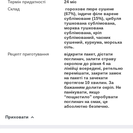
Термін придатності
24 міс
Склад
горохове пюре сушене
(67%), індиче філе варене
сублімоване (15%), цибуля
тушкована сублімована,
морква тушкована
сублімована, кріп
сублімований, часник
сушений, куркума, морська
сіль.
Рецепт приготування
відкрити пакет, дістати
поглинач, залити страву
окропом до рівня 4 на
лінійці всередині, ретельно
перемішати, закрити замок
на пакеті та зачекати
протягом 10 хвилин. За
бажанням долити окріп. Не
панікувати, якщо
“пощастило” спробувати
поглинач на смак, це
абсолютно безпечно.
Приховати