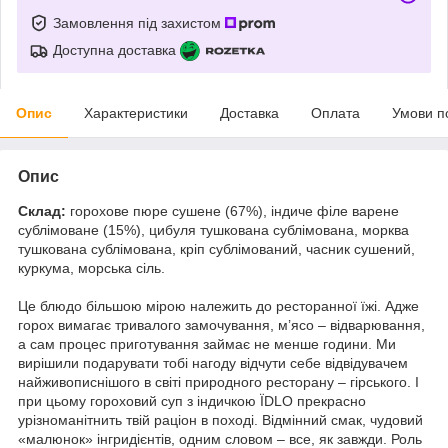
Замовлення під захистом
Доступна доставка
Опис
Характеристики
Доставка
Оплата
Умови п
Опис
Склад:
горохове пюре сушене (67%), індиче філе варене
сублімоване (15%), цибуля тушкована сублімована, морква
тушкована сублімована, кріп сублімований, часник сушений,
куркума, морська сіль.
Це блюдо більшою мірою належить до ресторанної їжі. Адже
горох вимагає тривалого замочування, м’ясо – відварювання,
а сам процес приготування займає не менше години. Ми
вирішили подарувати тобі нагоду відчути себе відвідувачем
найживописнішого в світі природного ресторану – гірського. І
при цьому гороховий суп з індичкою ЇDLO прекрасно
урізноманітнить твій раціон в поході. Відмінний смак, чудовий
«малюнок» інгридієнтів, одним словом – все, як завжди. Роль