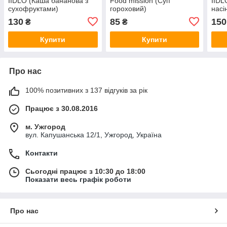
IIDLO (Каша бананова з
Food mission (Суп
IIDL
сухофруктами)
гороховий)
насі
130
85
150
₴
₴
Купити
Купити
Про нас
100% позитивних з 137 відгуків за рік
Працює з 30.08.2016
м. Ужгород
вул. Капушанська 12/1, Ужгород, Україна
Контакти
Сьогодні працює з 10:30 до 18:00
Показати весь графік роботи
Про нас