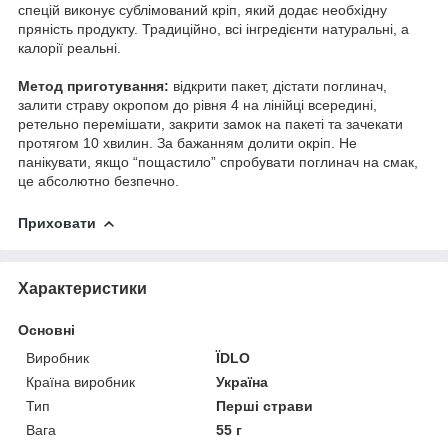
спецій виконує сублімований кріп, який додає необхідну
пряність продукту. Традиційно, всі інгредієнти натуральні, а
калорії реальні.
Метод приготування:
відкрити пакет, дістати поглинач,
залити страву окропом до рівня 4 на лінійці всередині,
ретельно перемішати, закрити замок на пакеті та зачекати
протягом 10 хвилин. За бажанням долити окріп. Не
панікувати, якщо “пощастило” спробувати поглинач на смак,
це абсолютно безпечно.
Приховати
Характеристики
Основні
Виробник
ЇDLO
Країна виробник
Україна
Тип
Перші страви
Вага
55 г