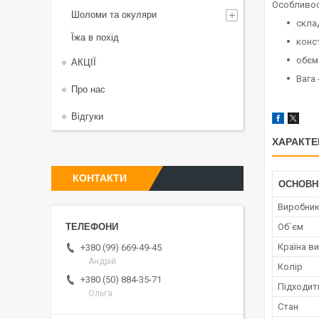
Особливос
Шоломи та окуляри
скла
Їжа в похід
конс
обєм 
АКЦІЇ
Вага 
Про нас
Відгуки
ХАРАКТЕ
КОНТАКТИ
ОСНОВН
Виробни
Об`єм
Країна в
+380 (99) 669-49-45
Андрій
Колір
+380 (50) 884-35-71
Підходит
Ольга
Стан