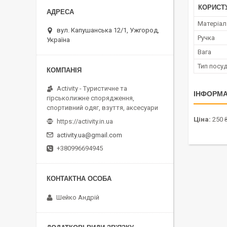
КОРИСТ
Матеріал
вул. Капушанська 12/1, Ужгород,
Ручка
Україна
Вага
Тип посу
Activity - Туристичне та
ІНФОРМА
гірськолижне спорядження,
спортивний одяг, взуття, аксесуари
Ціна:
250 
https://activity.in.ua
activity.ua@gmail.com
+380996694945
Шейко Андрій