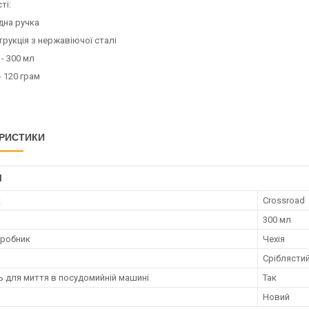
ті:
дна ручка
трукція з нержавіючої сталі
- 300 мл
- 120 грам
РИСТИКИ
І
к
Crossroad
300 мл
иробник
Чехія
Сріблясти
ь для миття в посудомийній машині
Так
Новий