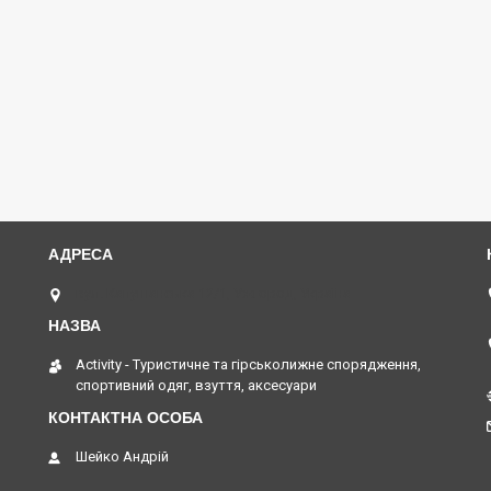
вул. Капушанська 12/1, Ужгород, Україна
Activity - Туристичне та гірськолижне спорядження,
спортивний одяг, взуття, аксесуари
Шейко Андрій