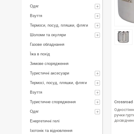
Одяг
Взуття
Термоси, посуд, пляшки, фляги
Шоломи та окуляри
Газове обладнання
Їжа в похід
Зимове спорядження
Туристичні аксесуари
Термосі, посуд, пляшки, фляги
Взуття
Туристичне спорядження
Crossroad
Одностінне
Одяг
ручки гурт
досвідчено
Енергетичні гелі
Ізотонік та відновлення