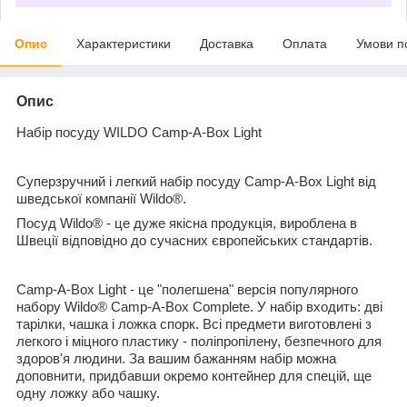
Опис
Характеристики
Доставка
Оплата
Умови п
Опис
Набір посуду WILDO Camp-A-Box Light
Суперзручний і легкий набір посуду Camp-A-Box Light від
шведської компанії Wildo®.
Посуд Wildo® - це дуже якісна продукція, вироблена в
Швеції відповідно до сучасних європейських стандартів.
Camp-A-Box Light - це "полегшена" версія популярного
набору Wildo® Camp-A-Box Complete. У набір входить: дві
тарілки, чашка і ложка спорк. Всі предмети виготовлені з
легкого і міцного пластику - поліпропілену, безпечного для
здоров'я людини. За вашим бажанням набір можна
доповнити, придбавши окремо контейнер для спецій, ще
одну ложку або чашку.