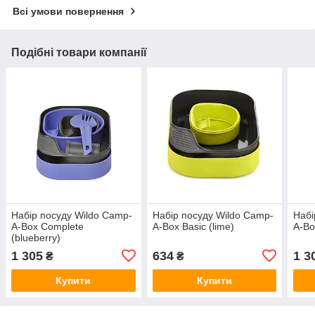
Всі умови повернення
Подібні товари компанії
Набір посуду Wildo Camp-
Набір посуду Wildo Camp-
Набі
A-Box Complete
A-Box Basic (lime)
A-Bo
(blueberry)
1 305
634
1 3
₴
₴
Купити
Купити