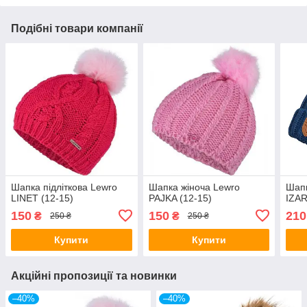
Подібні товари компанії
Шапка підліткова Lewro
Шапка жіноча Lewro
Шапк
LINET (12-15)
PAJKA (12-15)
IZAR
150
150
210
₴
₴
250 ₴
250 ₴
Купити
Купити
Акційні пропозиції та новинки
–40%
–40%