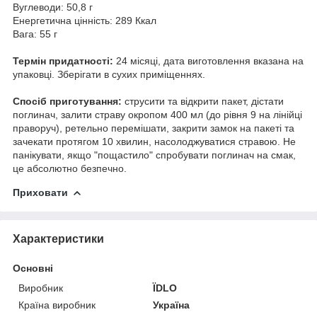
Вуглеводи: 50,8 г
Енергетична цінність: 289 Ккал
Вага: 55 г
Термін придатності:
24 місяці, дата виготовлення вказана на
упаковці. Зберігати в сухих приміщеннях.
Спосіб приготування:
струсити та відкрити пакет, дістати
поглинач, залити страву окропом 400 мл (до рівня 9 на лінійці
праворуч), ретельно перемішати, закрити замок на пакеті та
зачекати протягом 10 хвилин, насолоджуватися стравою. Не
панікувати, якщо "пощастило" спробувати поглинач на смак,
це абсолютно безпечно.
Приховати
Характеристики
Основні
Виробник
ЇDLO
Країна виробник
Україна