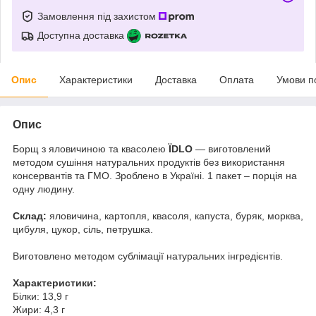
Замовлення під захистом
Доступна доставка
Опис
Характеристики
Доставка
Оплата
Умови п
Опис
Борщ з яловичиною та квасолею
ЇDLO
— виготовлений
методом сушіння натуральних продуктів без використання
консервантів та ГМО. Зроблено в Україні. 1 пакет – порція на
одну людину.
Склад:
яловичина, картопля, квасоля, капуста, буряк, морква,
цибуля, цукор, сіль, петрушка.
Виготовлено методом сублімації натуральних інгредієнтів.
Характеристики:
Білки: 13,9 г
Жири: 4,3 г