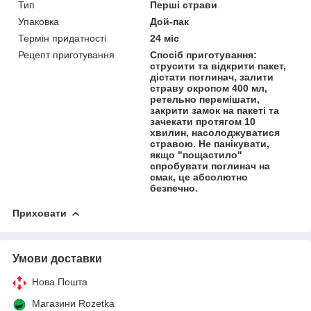
Тип
Перші страви
Упаковка
Дой-пак
Термін придатності
24 міс
Рецепт приготування
Спосіб приготування:
струсити та відкрити пакет,
дістати поглинач, залити
страву окропом 400 мл,
ретельно перемішати,
закрити замок на пакеті та
зачекати протягом 10
хвилин, насолоджуватися
стравою. Не панікувати,
якщо "пощастило"
спробувати поглинач на
смак, це абсолютно
безпечно.
Приховати
Умови доставки
Нова Пошта
Магазини Rozetka