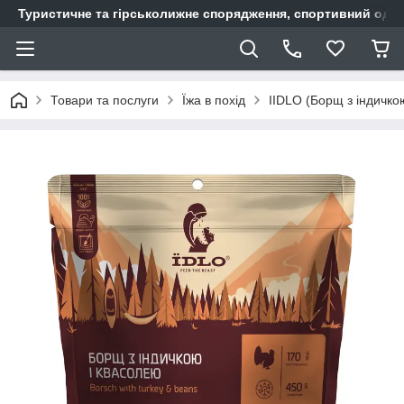
Туристичне та гірськолижне спорядження, спортивний одяг,
Товари та послуги
Їжа в похід
IIDLO (Борщ з індичко