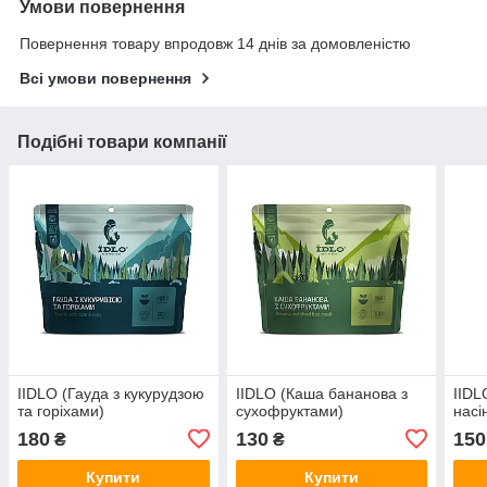
Умови повернення
Повернення товару впродовж 14 днів за домовленістю
Всі умови повернення
Подібні товари компанії
IIDLO (Гауда з кукурудзою
IIDLO (Каша бананова з
IIDL
та горіхами)
сухофруктами)
насі
180
130
150
₴
₴
Купити
Купити