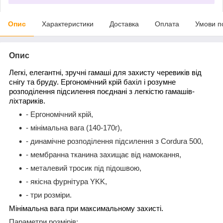
Опис
Характеристики
Доставка
Оплата
Умови п
Опис
Легкі, елегантні, зручні гамаші для захисту черевиків від
снігу та бруду. Ергономічний крій бахіл і розумне
розподілення підсилення поєднані з легкістю гамашів-
ліхтариків.
- Ергономічний крій,
- мінімальна вага (140-170г),
- динамічне розподілення підсилення з Cordura 500,
- мембранна тканина захищає від намокання,
- металевий тросик під підошвою,
- якісна фурнітура YKK,
- три розміри.
Мінімальна вага при максимальному захисті.
Параметри розмірів: