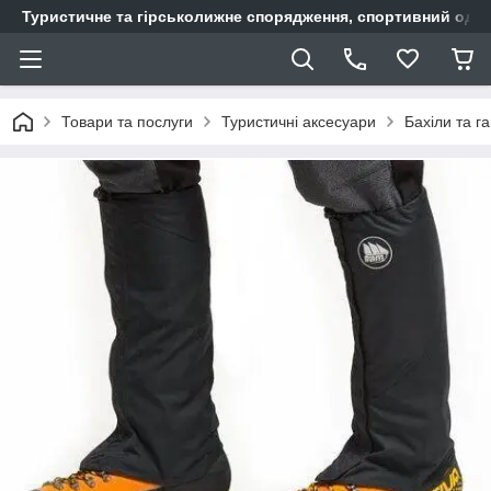
Туристичне та гірськолижне спорядження, спортивний одяг,
Товари та послуги
Туристичні аксесуари
Бахіли та г