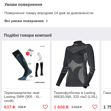
Умови повернення
Повернення товару впродовж 14 днів за домовленістю
Всі умови повернення
Подібні товари компанії
Термошкарпетки лижі
Термофутболка ж Lasting
Гама
Lasting SWH (905 - XL -
ANGELINA, 320 г/м2 (L/XL)
синій)
837
1 608
1 7
₴
₴
930 ₴
2 010 ₴