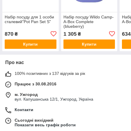
Набір посуду для 1 особи
Набір посуду Wildo Camp-
Набі
сталевий"Pot Pan Set S"
A-Box Complete
A-Bo
(blueberry)
870
1 305
634
₴
₴
Купити
Купити
Про нас
100% позитивних з 137 відгуків за рік
Працює з 30.08.2016
м. Ужгород
вул. Капушанська 12/1, Ужгород, Україна
Контакти
Сьогодні вихідний
Показати весь графік роботи