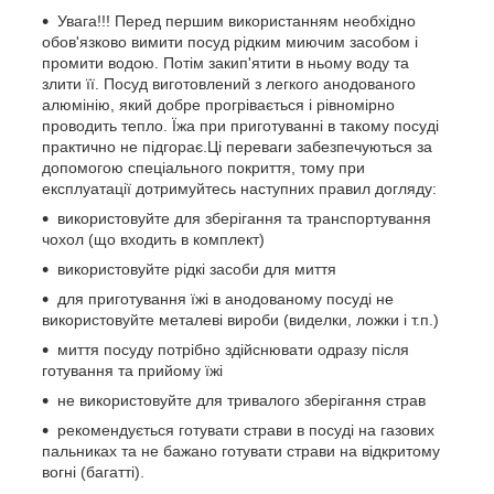
Увага!!! Перед першим використанням необхідно
обов'язково вимити посуд рідким миючим засобом і
промити водою
. Потім закип'ятити в ньому воду та
злити її. Посуд виготовлений з легкого анодованого
алюмінію, який добре прогрівається і рівномірно
проводить тепло. Їжа при приготуванні в такому посуді
практично не підгорає.Ці переваги забезпечуються за
допомогою спеціального покриття, тому при
експлуатації дотримуйтесь наступних правил догляду:
використовуйте для зберігання та транспортування
чохол (що входить в комплект)
використовуйте рідкі засоби для миття
для приготування їжі в анодованому посуді не
використовуйте металеві вироби (виделки, ложки і т.п.)
миття посуду потрібно здійснювати одразу після
готування та прийому їжі
не використовуйте для тривалого зберігання страв
рекомендується готувати страви в посуді на газових
пальниках та не бажано готувати страви на відкритому
вогні (багатті).