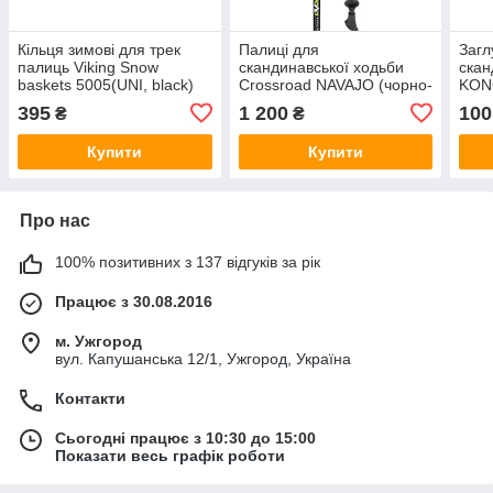
Кільця зимові для трек
Палиці для
Загл
палиць Viking Snow
скандинавської ходьби
скан
baskets 5005(UNI, black)
Crossroad NAVAJO (чорно-
KON
білі)
395
1 200
100
₴
₴
Купити
Купити
Про нас
100% позитивних з 137 відгуків за рік
Працює з 30.08.2016
м. Ужгород
вул. Капушанська 12/1, Ужгород, Україна
Контакти
Сьогодні працює з 10:30 до 15:00
Показати весь графік роботи