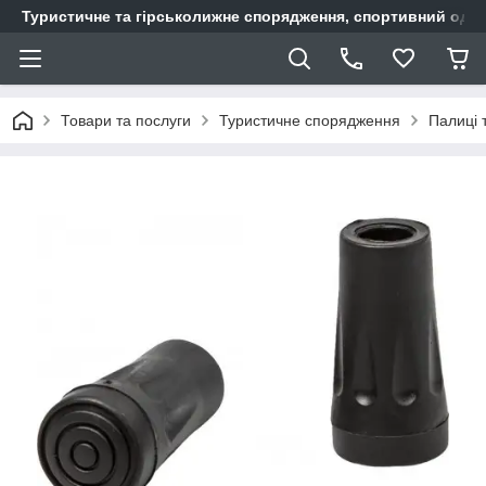
Туристичне та гірськолижне спорядження, спортивний одяг,
Товари та послуги
Туристичне спорядження
Палиці т