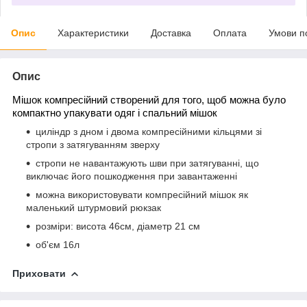
Опис
Характеристики
Доставка
Оплата
Умови п
Опис
Мішок компресійний створений для того, щоб можна було
компактно упакувати одяг і спальний мішок
циліндр з дном і двома компресійними кільцями зі
стропи з затягуванням зверху
стропи не навантажують шви при затягуванні, що
виключає його пошкодження при завантаженні
можна використовувати компресійний мішок як
маленький штурмовий рюкзак
розміри: висота 46см, діаметр 21 см
об'єм 16л
Приховати