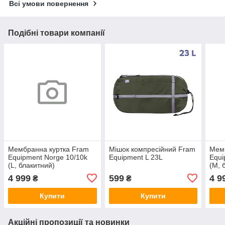
Всі умови повернення
Подібні товари компанії
Мембранна куртка Fram
Мішок компресійний Fram
Мемб
Equipment Norge 10/10k
Equipment L 23L
Equi
(L, блакитний)
(M, 
4 999
599
4 9
₴
₴
Купити
Купити
Акційні пропозиції та новинки