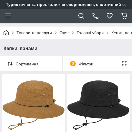
Туристичне та гірськолижне спорядження, спортивний одяг,
Товари та послуги
Одяг
Головні убори
Кепки, па
Кепки, панами
Сортування
0
Фільтри