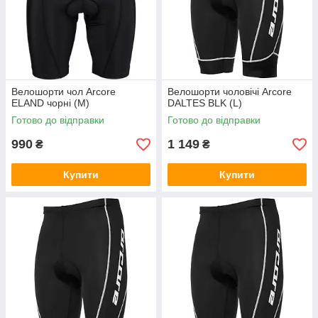
Велошорти чол Arcore
Велошорти чоловічі Arcore
ELAND чорні (M)
DALTES BLK (L)
Готово до відправки
Готово до відправки
990
1 149
₴
₴
Купити
Купити