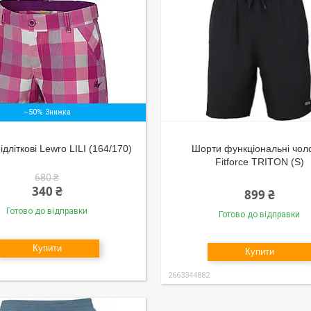
–50%
дліткові Lewro LILI (164/170)
Шорти функціональні чоло
Fitforce TRITON (S)
680 ₴
340 ₴
899 ₴
Готово до відправки
Готово до відправки
Купити
Купити
2663344882