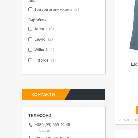
Акція
Товари зі знижками
3
Виробник
Arcore
9
Lewro
2
Willard
1
Fitforce
1
Шор
КОНТАКТИ
2576318378
+380 (99) 669-49-45
Андрій