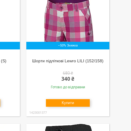
–50%
 (S)
Шорти підліткові Lewro LILI (152/158)
680 ₴
340 ₴
Готово до відправки
Купити
1423001377