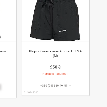
вічі
Шорти бігові жіночі Arcore TELMA
(M)
950 ₴
Немає в наявності
+380 (99) 669-49-45
2140744260