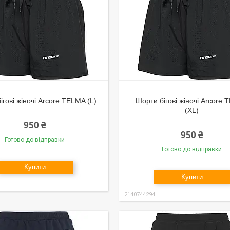
ігові жіночі Arcore TELMA (L)
Шорти бігові жіночі Arcore
(XL)
950 ₴
950 ₴
Готово до відправки
Готово до відправки
Купити
Купити
2140744294