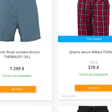
–50%
ти бігові чоловічі Arcore
Шорти жіночі Willard FION
THEBAUDY (XL)
740 ₴
370 ₴
1 299 ₴
Готово до відправки
Готово до відправки
Купити
Купити
1423000283