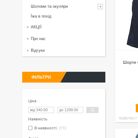
Шоломи та окуляри
Їжа в похід
АКЦІЇ
Про нас
Відгуки
Шорти б
ФІЛЬТРИ
Ціна
1828574017
Наявність
В наявності
11