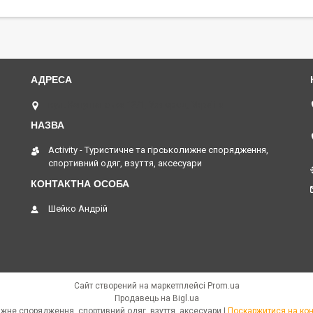
вул. Капушанська 12/1, Ужгород, Україна
Activity - Туристичне та гірськолижне спорядження,
спортивний одяг, взуття, аксесуари
Шейко Андрій
Сайт створений на маркетплейсі
Prom.ua
Продавець на Bigl.ua
Activity - Туристичне та гірськолижне спорядження, спортивний одяг, взуття, аксесуари |
Поскаржитися на кон