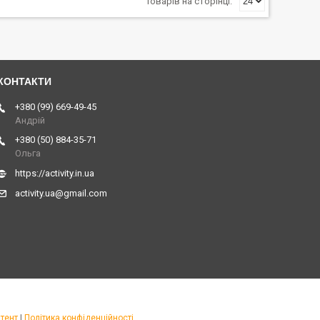
+380 (99) 669-49-45
Андрій
+380 (50) 884-35-71
Ольга
https://activity.in.ua
activity.ua@gmail.com
тент
|
Політика конфіденційності