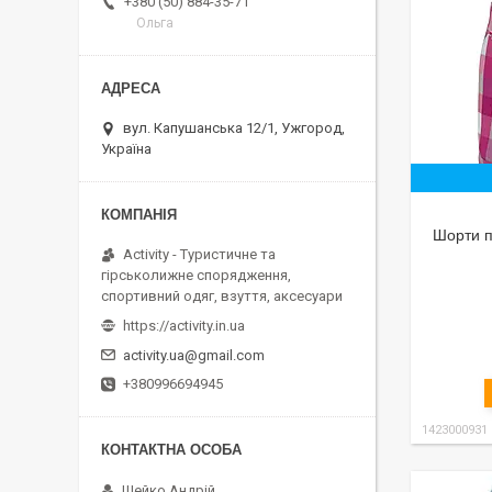
+380 (50) 884-35-71
Ольга
вул. Капушанська 12/1, Ужгород,
Україна
Шорти пі
Activity - Туристичне та
гірськолижне спорядження,
спортивний одяг, взуття, аксесуари
https://activity.in.ua
activity.ua@gmail.com
+380996694945
1423000931
Шейко Андрій